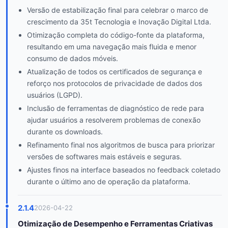
Versão de estabilização final para celebrar o marco de
crescimento da 35t Tecnologia e Inovação Digital Ltda.
Otimização completa do código-fonte da plataforma,
resultando em uma navegação mais fluida e menor
consumo de dados móveis.
Atualização de todos os certificados de segurança e
reforço nos protocolos de privacidade de dados dos
usuários (LGPD).
Inclusão de ferramentas de diagnóstico de rede para
ajudar usuários a resolverem problemas de conexão
durante os downloads.
Refinamento final nos algoritmos de busca para priorizar
versões de softwares mais estáveis e seguras.
Ajustes finos na interface baseados no feedback coletado
durante o último ano de operação da plataforma.
2.1.4
2026-04-22
Otimização de Desempenho e Ferramentas Criativas