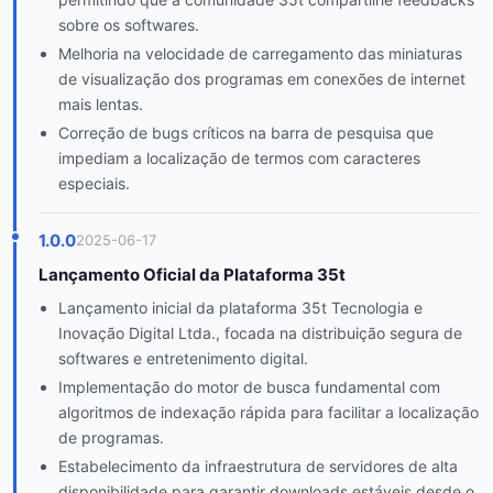
sobre os softwares.
Melhoria na velocidade de carregamento das miniaturas
de visualização dos programas em conexões de internet
mais lentas.
Correção de bugs críticos na barra de pesquisa que
impediam a localização de termos com caracteres
especiais.
1.0.0
2025-06-17
Lançamento Oficial da Plataforma 35t
Lançamento inicial da plataforma 35t Tecnologia e
Inovação Digital Ltda., focada na distribuição segura de
softwares e entretenimento digital.
Implementação do motor de busca fundamental com
algoritmos de indexação rápida para facilitar a localização
de programas.
Estabelecimento da infraestrutura de servidores de alta
disponibilidade para garantir downloads estáveis desde o