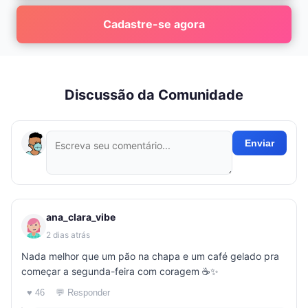
Cadastre-se agora
Discussão da Comunidade
Enviar
ana_clara_vibe
2 dias atrás
Nada melhor que um pão na chapa e um café gelado pra
começar a segunda-feira com coragem ☕✨
♥ 46
💬 Responder