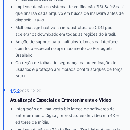
Implementação do sistema de verificação '35t SafeScan',
que analisa cada arquivo em busca de malware antes de
disponibilizá-lo.
Melhoria significativa na infraestrutura de CDN para
acelerar os downloads em todas as regiões do Brasil.
Adição de suporte para múltiplos idiomas na interface,
com foco especial no aprimoramento do Português
Brasileiro.
Correção de falhas de segurança na autenticação de
usuários e proteção aprimorada contra ataques de força
bruta.
1.5.2
2025-12-20
Atualização Especial de Entretenimento e Vídeo
Integração de uma vasta biblioteca de softwares de
Entretenimento Digital, reprodutores de vídeo em 4K e
editores de mídia.
Implementação do 'Modo Escuro' (Dark Mode) em toda a