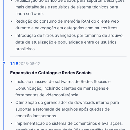
Atualização do banco de dados para suportar descrições
mais detalhadas e requisitos de sistema técnicos para
cada software.
Redução do consumo de memória RAM do cliente web
durante a navegação em categorias com muitos itens.
Introdução de filtros avançados por tamanho de arquivo,
data de atualização e popularidade entre os usuários
brasileiros.
1.1.5
2025-08-12
Expansão de Catálogo e Redes Sociais
Inclusão massiva de softwares de Redes Sociais e
Comunicação, incluindo clientes de mensagens e
ferramentas de videoconferência.
Otimização do gerenciador de downloads interno para
suportar a retomada de arquivos após quedas de
conexão inesperadas.
Implementação do sistema de comentários e avaliações,
permitindo que a comunidade 35t compartilhe feedbacks