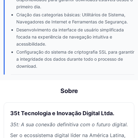
primeiro dia.
Criação das categorias básicas: Utilitários de Sistema,
Navegadores de Internet e Ferramentas de Segurança.
Desenvolvimento da interface de usuário simplificada
focada na experiência de navegação intuitiva e
acessibilidade.
Configuração do sistema de criptografia SSL para garantir
a integridade dos dados durante todo o processo de
download.
Sobre
35t Tecnologia e Inovação Digital Ltda.
35t: A sua conexão definitiva com o futuro digital.
Ser o ecossistema digital líder na América Latina,