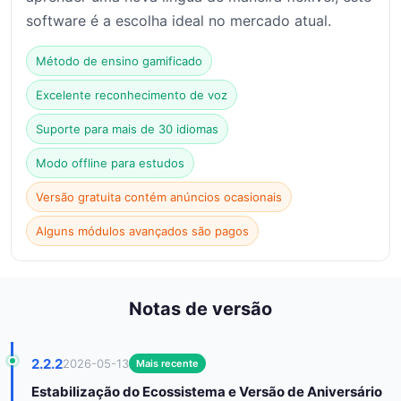
software é a escolha ideal no mercado atual.
Método de ensino gamificado
Excelente reconhecimento de voz
Suporte para mais de 30 idiomas
Modo offline para estudos
Versão gratuita contém anúncios ocasionais
Alguns módulos avançados são pagos
Notas de versão
2.2.2
2026-05-13
Mais recente
Estabilização do Ecossistema e Versão de Aniversário