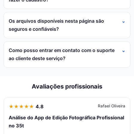
Os arquivos disponíveis nesta página são
seguros e confiáveis?
Como posso entrar em contato com o suporte
ao cliente deste serviço?
Avaliações profissionais
★
★
★
★
★
4.8
Rafael Oliveira
Análise do App de Edição Fotográfica Profissional
no 35t