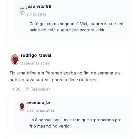
joao_vitor88
2 dias atrás
Café gelado na segunda? Vixi, eu preciso de um
balde de café quente pra acordar kkkk
rodrigo_travel
2 semanas atrás
Fiz uma trilha em Paranapiacaba no fim de semana e a
neblina tava surreal, parecia filme de terror.
♥ 36
💬 Responder
aventura_br
2 semanas atrás
Lá é sensacional, mas tem que ir preparado pro
frio mesmo no verão.