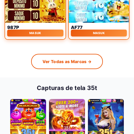
987P
AF77
MASUK
MASUK
Ver Todas as Marcas →
Capturas de tela 35t