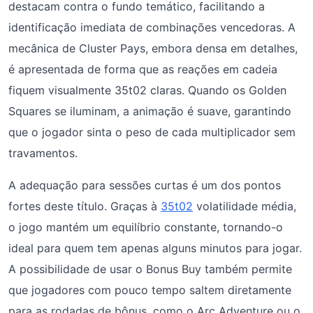
destacam contra o fundo temático, facilitando a
identificação imediata de combinações vencedoras. A
mecânica de Cluster Pays, embora densa em detalhes,
é apresentada de forma que as reações em cadeia
fiquem visualmente 35t02 claras. Quando os Golden
Squares se iluminam, a animação é suave, garantindo
que o jogador sinta o peso de cada multiplicador sem
travamentos.
A adequação para sessões curtas é um dos pontos
fortes deste título. Graças à
35t02
volatilidade média,
o jogo mantém um equilíbrio constante, tornando-o
ideal para quem tem apenas alguns minutos para jogar.
A possibilidade de usar o Bonus Buy também permite
que jogadores com pouco tempo saltem diretamente
para as rodadas de bônus, como o Arc Adventure ou o