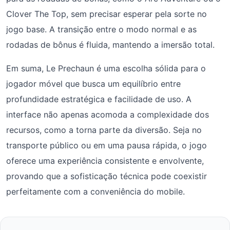
Clover The Top, sem precisar esperar pela sorte no
jogo base. A transição entre o modo normal e as
rodadas de bônus é fluida, mantendo a imersão total.
Em suma, Le Prechaun é uma escolha sólida para o
jogador móvel que busca um equilíbrio entre
profundidade estratégica e facilidade de uso. A
interface não apenas acomoda a complexidade dos
recursos, como a torna parte da diversão. Seja no
transporte público ou em uma pausa rápida, o jogo
oferece uma experiência consistente e envolvente,
provando que a sofisticação técnica pode coexistir
perfeitamente com a conveniência do mobile.