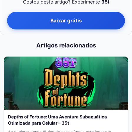
Gostou deste artigo? Experimente
35t
Baixar grátis
Artigos relacionados
Depths of Fortune: Uma Aventura Subaquática
Otimizada para Celular – 35t
Ao explorar novos títulos de caça-níqueis para jogar em