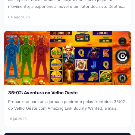
movimento, a experiência móvel é um fator decisivo. Depths
of Fortune,...
04 ago 2026
35t02: Aventura no Velho Oeste
Prepare-se para uma jornada poeirenta pelas fronteiras 35t02
do Velho Oeste com Amazing Link Bounty Wanted, a mais
recente criação...
18 jul 2026