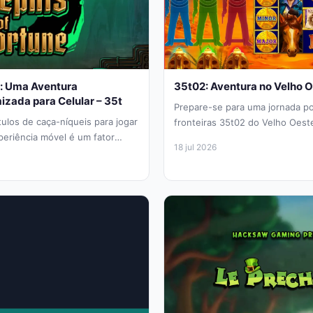
e: Uma Aventura
35t02: Aventura no Velho 
izada para Celular – 35t
Prepare-se para uma jornada po
tulos de caça-níqueis para jogar
fronteiras 35t02 do Velho Oes
eriência móvel é um fator
Bounty Wanted, a mais recente c
18 jul 2026
ortune,...