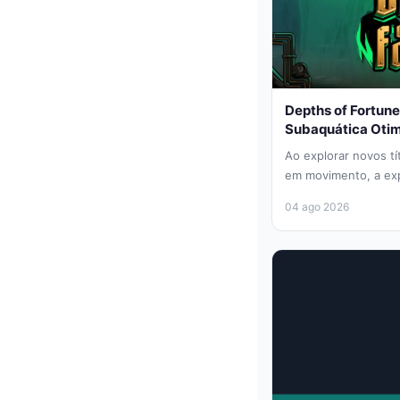
Depths of Fortun
Subaquática Otim
Ao explorar novos tí
em movimento, a exp
decisivo. Depths of F
04 ago 2026