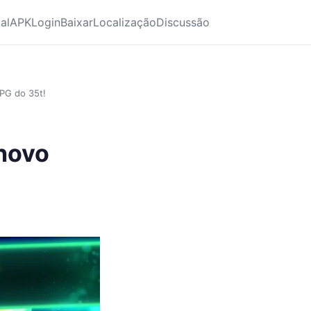
ial
APK
Login
Baixar
Localização
Discussão
PG do 35t!
novo