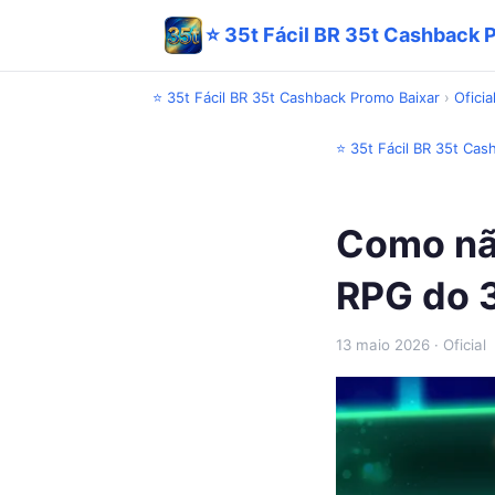
⭐ 35t Fácil BR 35t Cashback 
⭐ 35t Fácil BR 35t Cashback Promo Baixar
›
Oficia
⭐ 35t Fácil BR 35t Cas
Como não
RPG do 3
13 maio 2026
· Oficial