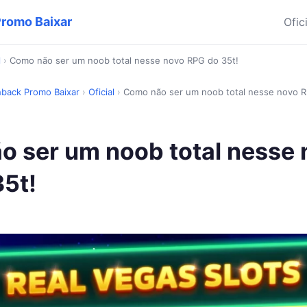
Promo Baixar
Ofic
l
›
Como não ser um noob total nesse novo RPG do 35t!
hback Promo Baixar
›
Oficial
›
Como não ser um noob total nesse novo R
 ser um noob total nesse 
5t!