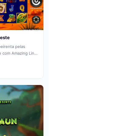
Oeste
eirenta pelas
te com Amazing Link
riação...