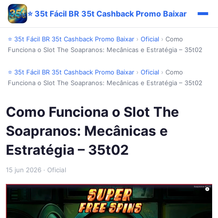
⭐ 35t Fácil BR 35t Cashback Promo Baixar
⭐ 35t Fácil BR 35t Cashback Promo Baixar
›
Oficial
›
Como
Funciona o Slot The Soapranos: Mecânicas e Estratégia – 35t02
⭐ 35t Fácil BR 35t Cashback Promo Baixar
›
Oficial
›
Como
Funciona o Slot The Soapranos: Mecânicas e Estratégia – 35t02
Como Funciona o Slot The
Soapranos: Mecânicas e
Estratégia – 35t02
15 jun 2026
· Oficial