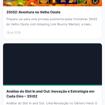
35t02: Aventura no Velho Oeste
Prepare-se para uma jornada poeirenta pelas fronteiras 35t02
do Velho Oeste com Amazing Link Bounty Wanted, a mais
recente criação...
18 jul 2026
Análise do Slot In and Out: Inovação e Estratégia em
Cada Giro – 35t02
Análise do Slot In and Out: Uma Revolução no Gênero Heist O