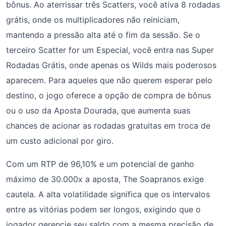
bônus. Ao aterrissar três Scatters, você ativa 8 rodadas
grátis, onde os multiplicadores não reiniciam,
mantendo a pressão alta até o fim da sessão. Se o
terceiro Scatter for um Especial, você entra nas Super
Rodadas Grátis, onde apenas os Wilds mais poderosos
aparecem. Para aqueles que não querem esperar pelo
destino, o jogo oferece a opção de compra de bônus
ou o uso da Aposta Dourada, que aumenta suas
chances de acionar as rodadas gratuitas em troca de
um custo adicional por giro.
Com um RTP de 96,10% e um potencial de ganho
máximo de 30.000x a aposta, The Soapranos exige
cautela. A alta volatilidade significa que os intervalos
entre as vitórias podem ser longos, exigindo que o
jogador gerencie seu saldo com a mesma precisão de